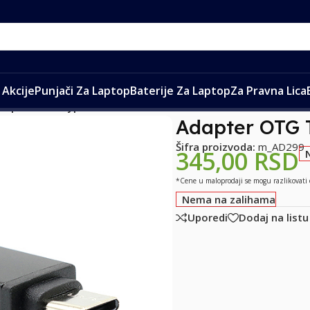
Akcije
Punjači Za Laptop
Baterije Za Laptop
Za Pravna Lica
dapter OTG Type C USB metalni crni
Adapter OTG T
Šifra proizvoda:
m_AD299
345,00
RSD
*Cene u maloprodaji se mogu razlikovati
Nema na zalihama
Uporedi
Dodaj na listu