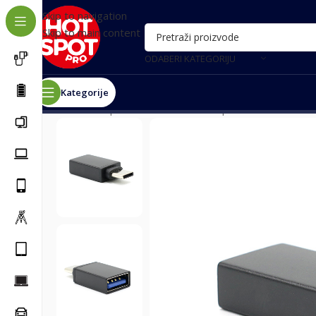
Skip to navigation
Skip to main content
ODABERI KATEGORIJU
Kategorije
Почетна
/
Oprema za telefone
/
Adapteri za telefone
/
A