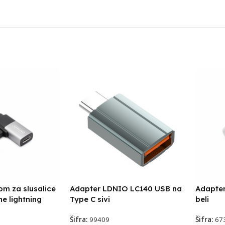
m za slusalice
Adapter LDNIO LC140 USB na
Adapter
ne lightning
Type C sivi
beli
Šifra:
99409
Šifra:
67