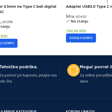
r 3.5mm na Type C beli digital
Adapter USB3.0 Type C n
AC
Šifra:
AD430
Na stanju
_AD288
stanju
790,00
RSD
0
RSD
DODAJ U KORPU
 U KORPU
Tehnička podrška.
Moguć povrat i
Za pomoć pri kupovini, pitajte nas
Za online porudžbi
bilo šta.
dana.
ULARNIJE KATEGORIJE
KORISNI LINKOVI