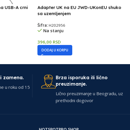
a USB-A crni
Adapter UK na EU JWD-UKonEU shuko
sa uzemljenjem
Šifra:
H202956
Na stanju
396,00
RSD
DODAJ U KORPU
li zamena.
Brza isporuka ili lično
preuzimanje.
ne u roku od 15
Lično preuzimanje u Beogradu, uz
prethodni dogovor
HOTSPOTPRO SHOP