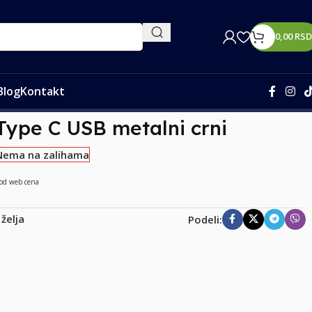
0,00
RSD
Blog
Kontakt
ype C USB metalni crni
Nema na zalihama
 od web cena
 želja
Podeli: