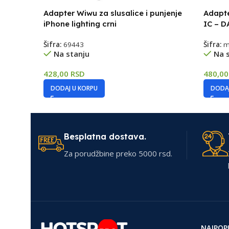
Adapter Wiwu za slusalice i punjenje
Adapte
iPhone lighting crni
IC – D
Šifra:
69443
Šifra:
m
Na stanju
Na 
428,00
RSD
480,0
DODAJ U KORPU
DODAJ
Besplatna dostava.
Za porudžbine preko 5000 rsd.
NAJPOP