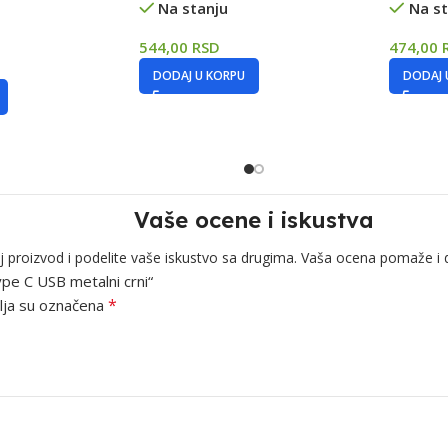
Na stanju
Na st
544,00
RSD
474,00
DODAJ U KORPU
DODAJ 
Vaše ocene i iskustva
j proizvod i podelite vaše iskustvo sa drugima. Vaša ocena pomaže i 
ype C USB metalni crni“
*
ja su označena