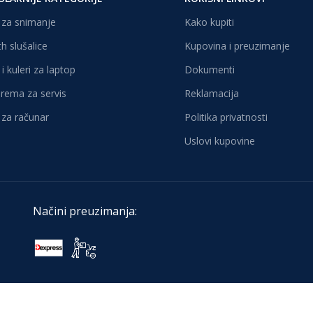
za snimanje
Kako kupiti
h slušalice
Kupovina i preuzimanje
i kuleri za laptop
Dokumenti
oprema za servis
Reklamacija
za računar
Politika privatnosti
Uslovi kupovine
Načini preuzimanja: