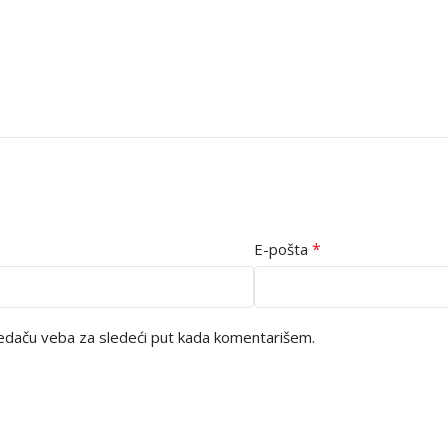
*
E-pošta
edaču veba za sledeći put kada komentarišem.