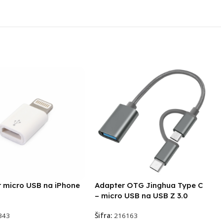
 micro USB na iPhone
Adapter OTG Jinghua Type C
– micro USB na USB Z 3.0
343
Šifra:
216163