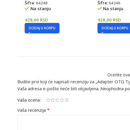
Šifra:
64248
Šifra:
64246
Na stanju
Na stanju
428,00
RSD
428,00
RSD
DODAJ U KORPU
DODAJ U KORPU
Ocenite ova
Budite prvi koji će napisati recenziju za „Adapter OTG T
Vaša adresa e-pošte neće biti objavljena.
Neophodna pol
Vaša ocena
*
Vaša recenzija