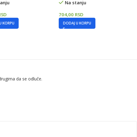
anju
Na stanju
RSD
704,00
RSD
U KORPU
DODAJ U KORPU
drugima da se odluče.