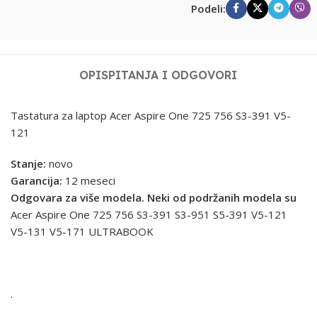
Podeli:
OPIS
PITANJA I ODGOVORI
Tastatura za laptop Acer Aspire One 725 756 S3-391 V5-
121
Stanje:
novo
Garancija:
12 meseci
Odgovara za više modela. Neki od podržanih modela su
Acer Aspire One
725 756 S3-391 S3-951 S5-391 V5-121
V5-131 V5-171 ULTRABOOK
.