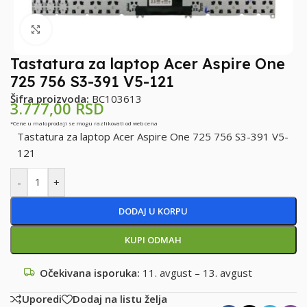
Klikni za uvećanje
Tastatura za laptop Acer Aspire One
725 756 S3-391 V5-121
Šifra proizvoda:
BC103613
3.777,00
RSD
*Cene u maloprodaji se mogu razlikovati od web cena
Tastatura za laptop Acer Aspire One 725 756 S3-391 V5-
121
-
+
DODAJ U KORPU
KUPI ODMAH
Očekivana isporuka:
11. avgust – 13. avgust
Uporedi
Dodaj na listu želja