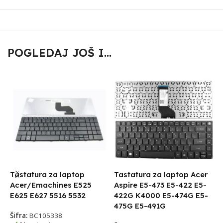
POGLEDAJ JOŠ I...
Tastatura za laptop
Tastatura za laptop Acer
T
Acer/Emachines E525
Aspire E5-473 E5-422 E5-
E
E625 E627 5516 5532
422G K4000 E5-474G E5-
E
475G E5-491G
Šifra:
BC105338
Š