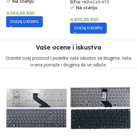
Na stanju
Šifra:
HKBACe5-473
Na stanju
4.004,00
RSD
3
4.830,00
RSD
DODAJ U KORPU
DODAJ U KORPU
Vaše ocene i iskustva
Ocenite ovaj proizvod i podelite vaše iskustvo sa drugima. Vaša
ocena pomaže i drugima da se odluče.