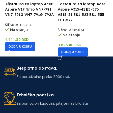
Tastatura za laptop Acer
Tastatura za laptop Acer
T
Aspire V17 Nitro VN7-791
Aspire A315-41 E5-573
D
VN7-791G VN7-791G-792A
A515-51 ES1-523 ES1-533
B
ES1-572
Šifra:
BC109704
Š
Na stanju
Šifra:
BC105874
Na stanju
4.611,50
RSD
3
3.626,00
RSD
DODAJ U KORPU
DODAJ U KORPU
Besplatna dostava.
Za porudžbine preko 5000 rsd.
Tehnička podrška.
Za pomoć pri kupovini, pitajte nas bilo šta.