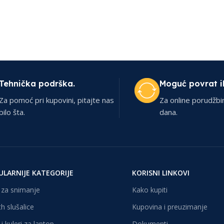
Tehnička podrška.
Moguć povrat i
Za pomoć pri kupovini, pitajte nas
Za online porudžbi
bilo šta.
dana.
ULARNIJE KATEGORIJE
KORISNI LINKOVI
za snimanje
Kako kupiti
h slušalice
Kupovina i preuzimanje
i kuleri za laptop
Dokumenti