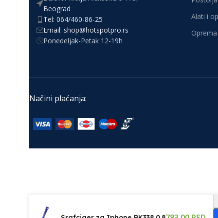
Beograd
Alati i 
Tel: 064/460-86-25
Email: shop@hotspotpro.rs
Oprema 
Ponedeljak-Petak 12-19h
Načini plaćanja:
783,00
RSD
Srafciger za Iphone BK338 0.8