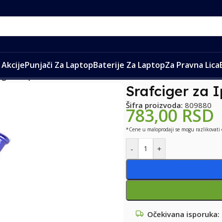
Akcije
Punjači Za Laptop
Baterije Za Laptop
Za Pravna Lica
iger za Iphone BK338 0.8
Srafciger za 
Šifra proizvoda:
809880
783,00
RSD
*Cene u maloprodaji se mogu razlikovati
-
+
Očekivana isporuka: