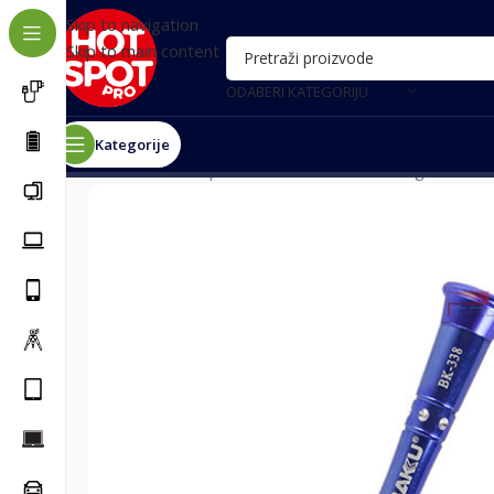
Skip to navigation
Skip to main content
ODABERI KATEGORIJU
Kategorije
Почетна
/
Alat i oprema za servis
/
Alat
/
Srafcigeri
/
Srafc