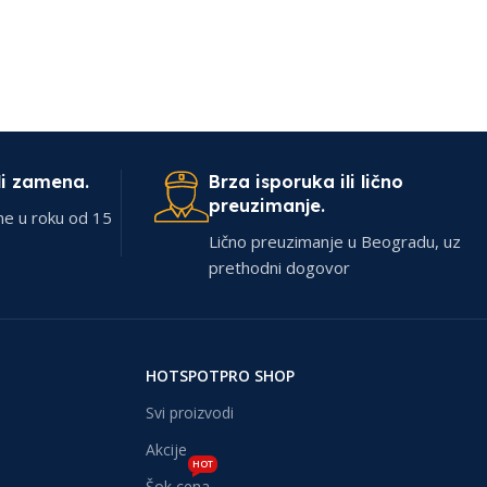
li zamena.
Brza isporuka ili lično
preuzimanje.
ne u roku od 15
Lično preuzimanje u Beogradu, uz
prethodni dogovor
HOTSPOTPRO SHOP
Svi proizvodi
Akcije
HOT
Šok cena