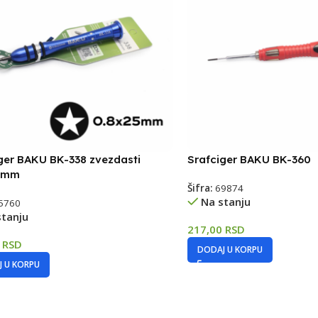
ger BAKU BK-338 zvezdasti
Srafciger BAKU BK-360
5mm
Šifra:
69874
Na stanju
5760
stanju
217,00
RSD
0
RSD
DODAJ U KORPU
 U KORPU