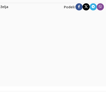
 želja
Podeli: