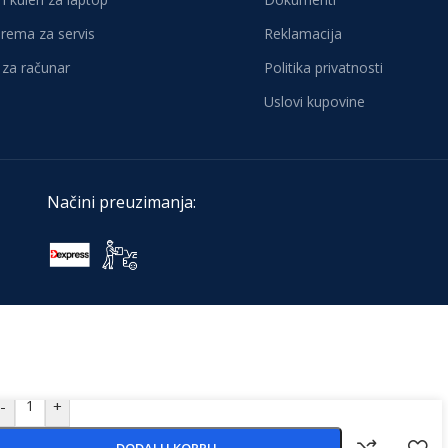
oprema za servis
Reklamacija
za računar
Politika privatnosti
Uslovi kupovine
Načini preuzimanja:
-
+
DODAJ U KORPU