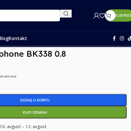
0,00
RSD
Blog
Kontakt
Iphone BK338 0.8
 od web cena
DODAJ U KORPU
KUPI ODMAH
10. avgust – 12. avgust