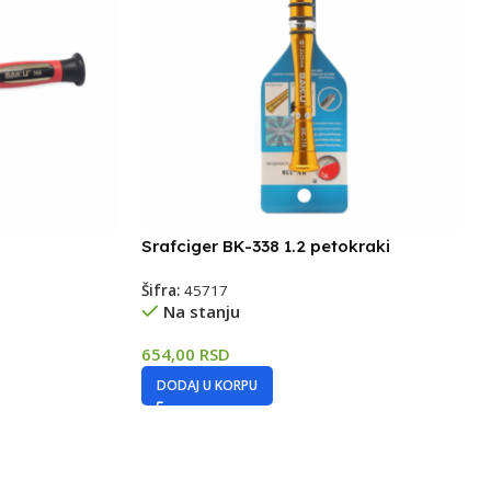
Srafciger BK-338 1.2 petokraki
Šifra:
45717
Na stanju
654,00
RSD
DODAJ U KORPU