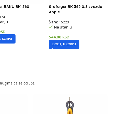
er BAKU BK-360
Srafciger BK 369 0.8 zvezda
Apple
874
anju
Šifra:
46223
Na stanju
RSD
544,00
RSD
U KORPU
DODAJ U KORPU
drugima da se odluče.