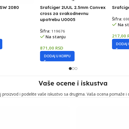
a SW 2080
Srafciger 2UUL 2.5mm Convex
Srafcig
cross za svakodnevnu
Šifra:
69
upotrebu U0005
Na st
Šifra:
119676
217,00
Na stanju
DODAJ 
871,00
RSD
DODAJ U KORPU
Vaše ocene i iskustva
j proizvod i podelite vaše iskustvo sa drugima. Vaša ocena pomaže i 