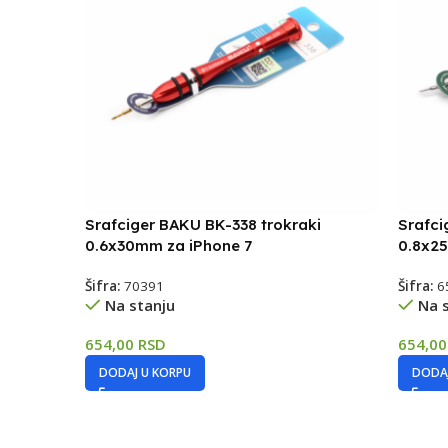
Srafciger BAKU BK-338 trokraki
Srafci
0.6x30mm za iPhone 7
0.8x2
Šifra:
70391
Šifra:
6
Na stanju
Na 
654,00
RSD
654,0
DODAJ U KORPU
DODAJ