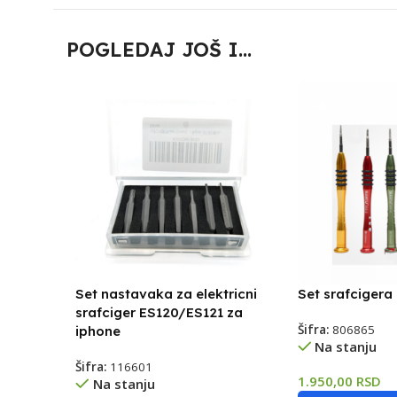
POGLEDAJ JOŠ I...
Set nastavaka za elektricni
Set srafcigera
srafciger ES120/ES121 za
Šifra:
806865
iphone
Na stanju
Šifra:
116601
1.950,00
RSD
Na stanju