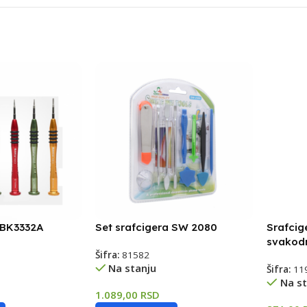
 BK3332A
Set srafcigera SW 2080
Srafcig
svakod
Šifra:
81582
Na stanju
Šifra:
11
Na st
1.089,00
RSD