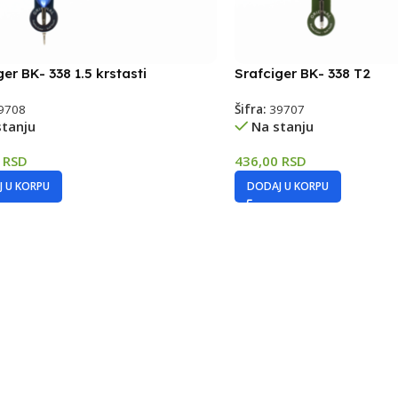
ger BK- 338 1.5 krstasti
Srafciger BK- 338 T2
9708
Šifra:
39707
stanju
Na stanju
0
RSD
436,00
RSD
 U KORPU
DODAJ U KORPU