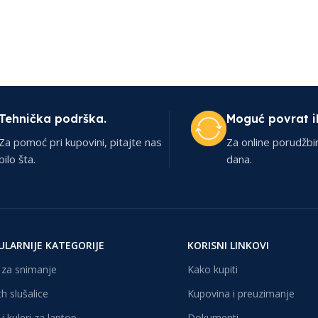
Tehnička podrška.
Moguć povrat i
Za pomoć pri kupovini, pitajte nas
Za online porudžbi
bilo šta.
dana.
ULARNIJE KATEGORIJE
KORISNI LINKOVI
za snimanje
Kako kupiti
h slušalice
Kupovina i preuzimanje
i kuleri za laptop
Dokumenti