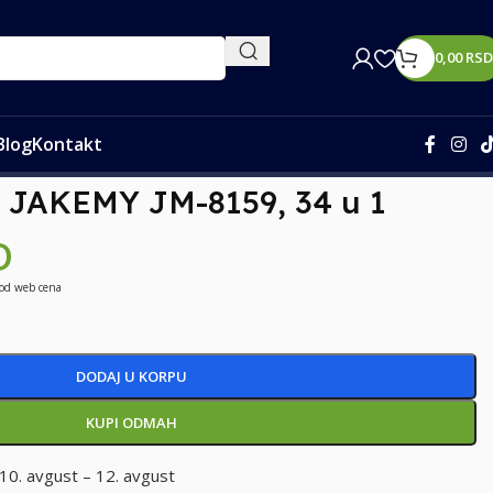
0,00
RSD
Blog
Kontakt
a JAKEMY JM-8159, 34 u 1
D
 od web cena
DODAJ U KORPU
KUPI ODMAH
10. avgust – 12. avgust