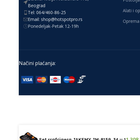
Beograd
Alati i 
Tel: 064/460-86-25
Email: shop@hotspotpro.rs
Oprema 
Ponedeljak-Petak 12-19h
Načini plaćanja:
1.308
Set srafcigera JAKEMY JM-8159, 34 u 1