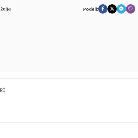
 želja
Podeli:
RI