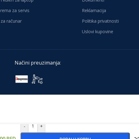
oprema za servis
Reklamacija
za računar
Politika privatnosti
Uslovi kupovine
Načini preuzimanja:
-
+
,00
RSD
DODAJ U KORPU