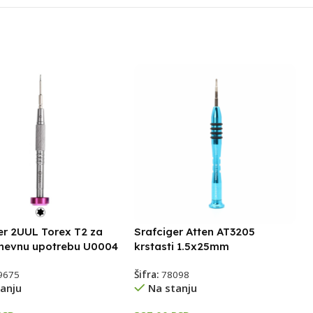
er 2UUL Torex T2 za
Srafciger Atten AT3205
nevnu upotrebu U0004
krstasti 1.5x25mm
9675
Šifra:
78098
anju
Na stanju