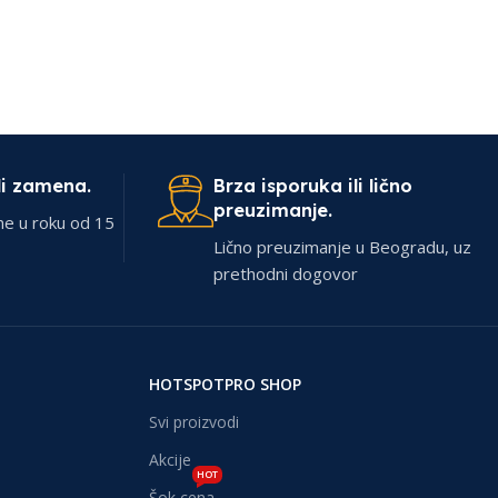
li zamena.
Brza isporuka ili lično
preuzimanje.
ne u roku od 15
Lično preuzimanje u Beogradu, uz
prethodni dogovor
HOTSPOTPRO SHOP
Svi proizvodi
Akcije
HOT
Šok cena