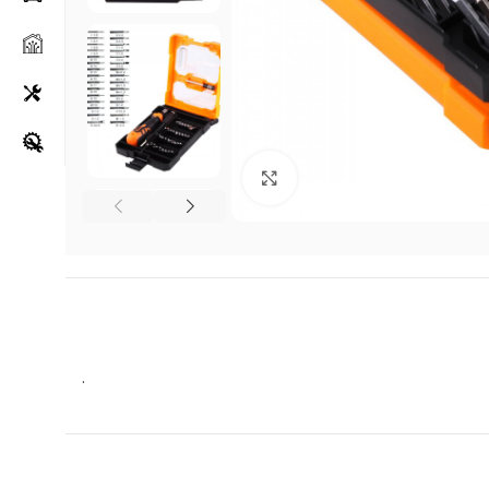
Klikni za uvećanje
.