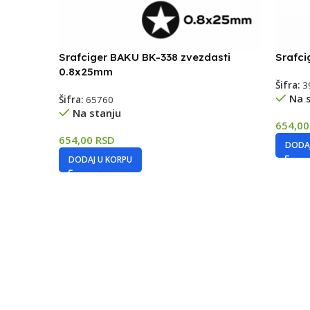
Srafciger BAKU BK-338 zvezdasti
Srafci
0.8x25mm
Šifra:
3
Na 
Šifra:
65760
Na stanju
654,0
654,00
RSD
DODAJ
DODAJ U KORPU