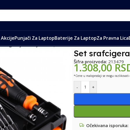
Akcije
Punjači Za Laptop
Baterije Za Laptop
Za Pravna Lica
rafcigera JAKEMY JM-8159, 34 u 1
Set srafciger
Šifra proizvoda:
213479
1.308,00
RS
*Cene u maloprodaji se mogu razlikovati
-
+
Očekivana isporuka: