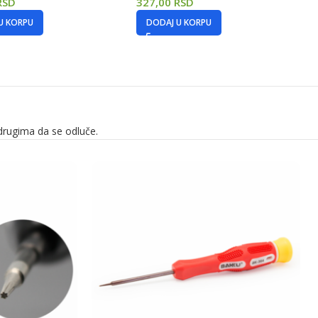
RSD
327,00
RSD
U KORPU
DODAJ U KORPU
drugima da se odluče.