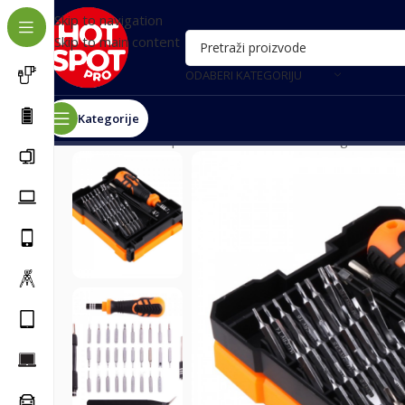
Skip to navigation
Skip to main content
ODABERI KATEGORIJU
Kategorije
Почетна
/
Alat i oprema za servis
/
Alat
/
Srafcigeri
/
Set s