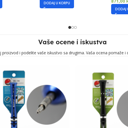
871,00
DODAJ U KORPU
DODAJ 
Vaše ocene i iskustva
j proizvod i podelite vaše iskustvo sa drugima. Vaša ocena pomaže i 