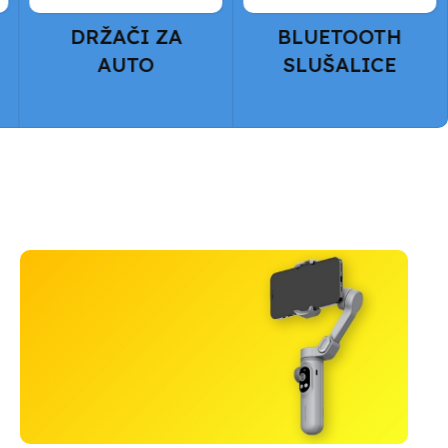
BLUETOOTH
KULERI I
SLUŠALICE
POSTOLJA ZA
LAPTOP