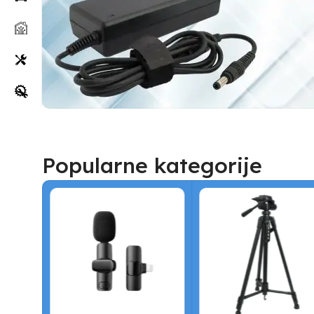
Punjači
Popularne kategorije
za laptop
Za baš sve
modele
laptopova
Odaberi punjač