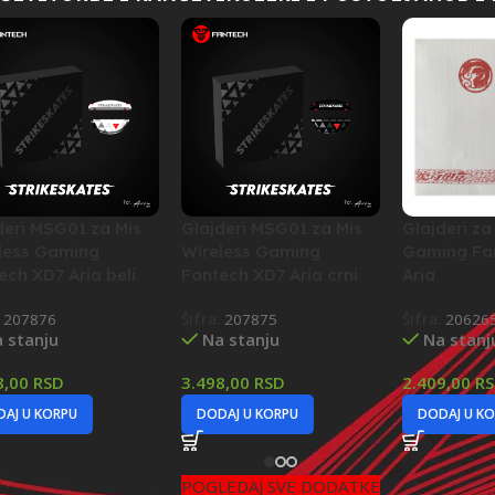
deri MSG01 za Mis
Glajderi MSG01 za Mis
Glajderi za
less Gaming
Wireless Gaming
Gaming Fa
ech XD7 Aria beli
Fantech XD7 Aria crni
Aria
:
207876
Šifra:
207875
Šifra:
20626
 stanju
Na stanju
Na stanj
8,00
RSD
3.498,00
RSD
2.409,00
R
AJ U KORPU
DODAJ U KORPU
DODAJ U K
POGLEDAJ SVE DODATKE