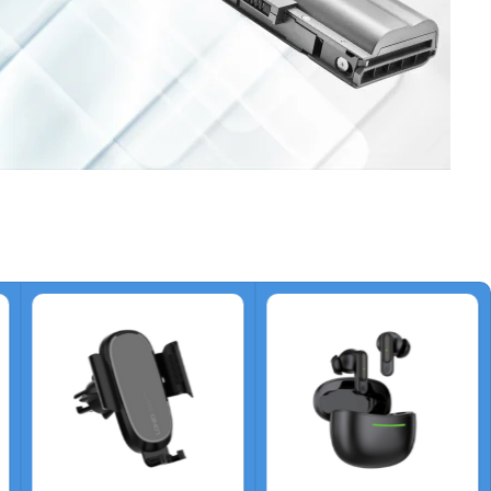
op baterija
a laptop
j laptop