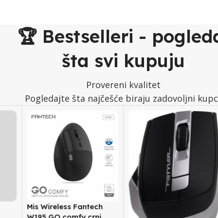
🏆 Bestselleri - pogled
šta svi kupuju
Provereni kvalitet
Pogledajte šta najčešće biraju zadovoljni kupc
Mis Wireless Fantech
W195 GO comfy crni