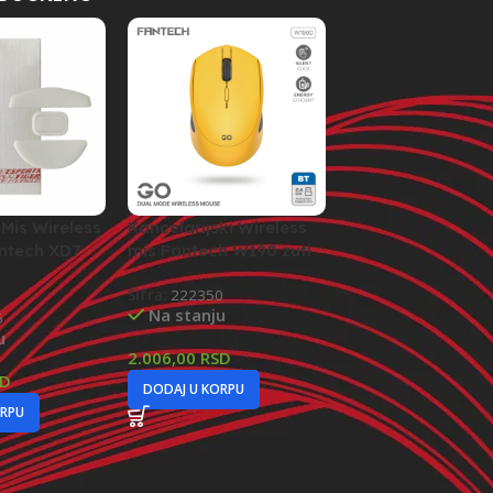
 Mis Wireless
Kancelarijski Wireless
Kancelarijski Wir
ntech XD7
mis Fantech W190 zuti
mis Fantech W193
Šifra:
222350
Šifra:
210376
Na stanju
Na stanju
5
u
2.006,00
RSD
2.555,00
RSD
SD
DODAJ U KORPU
DODAJ U KORPU
ORPU