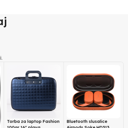
aj
i.
Torba za laptop Fashion
Bluetooth slusalice
100gr 16″ plava
Airpods Soke HD313