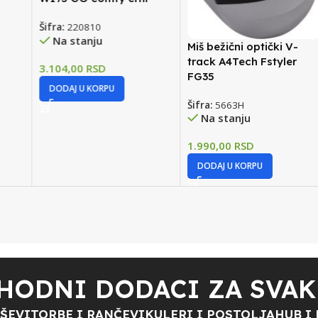
Šifra:
220810
Na stanju
Miš bežični optički V-
track A4Tech Fstyler
3.104,00
RSD
FG35
DODAJ U KORPU
Šifra:
5663H
Na stanju
1.990,00
RSD
DODAJ U KORPU
HODNI DODACI ZA SVAK
ŠEVI
TORBE I RANČEVI
KULERI I POSTOLJA
HUB I