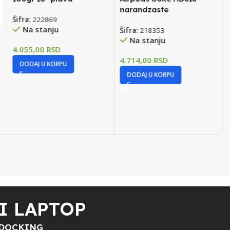
narandzaste
Šifra:
222869
Na stanju
Šifra:
218353
Na stanju
4.055,00
RSD
4.714,00
RSD
DODAJ U KORPU
DODAJ U KORPU
I LAPTOP
 DOCKING