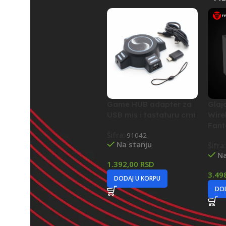
Game HUB adapter za
Glaj
USB mis i tastaturu crni
Wire
Fant
Šifra:
91042
Na stanju
Šifra
Na
1.392,00
RSD
3.49
DODAJ U KORPU
DOD