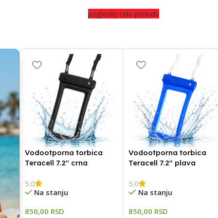
pogledaj celu ponudu
Osvetljenje i stabilnost
Tripodi
pogledaj
Vodootporna torbica
Vodootporna torbica
Teracell 7.2″ crna
Teracell 7.2″ plava
5.0
5.0
Na stanju
Na stanju
850,00
RSD
850,00
RSD