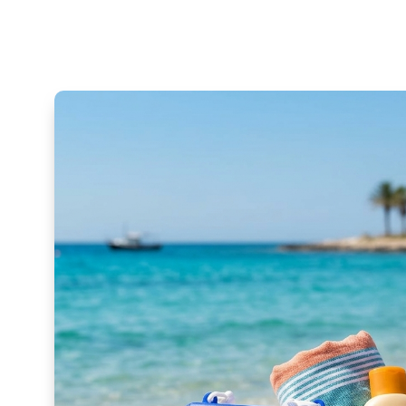
Čist zvuk
Mikrofoni
Pogledaj