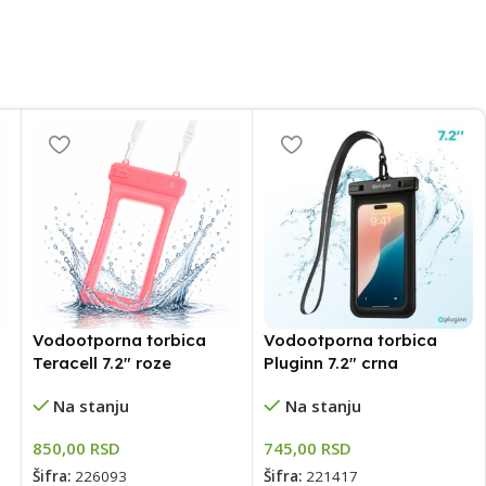
Savršeni kadrovi
Gimbali
pogledaj
Vodootporna torbica
Vodootporna torbica
Teracell 7.2″ roze
Pluginn 7.2″ crna
Na stanju
Na stanju
850,00
RSD
745,00
RSD
Šifra:
226093
Šifra:
221417