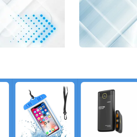
Najveći izbor lapt
Baterije z
Pronađi bateriju za svo