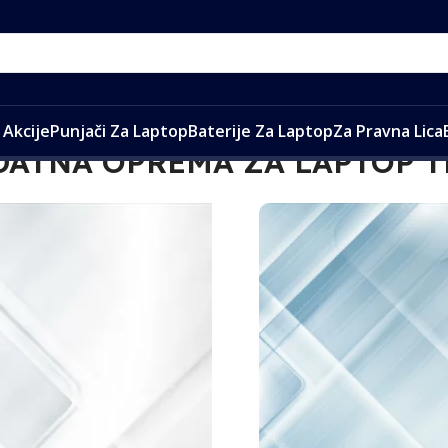
Akcije
Punjači Za Laptop
Baterije Za Laptop
Za Pravna Lica
DATNA OPREMA ZA LAPTOP T