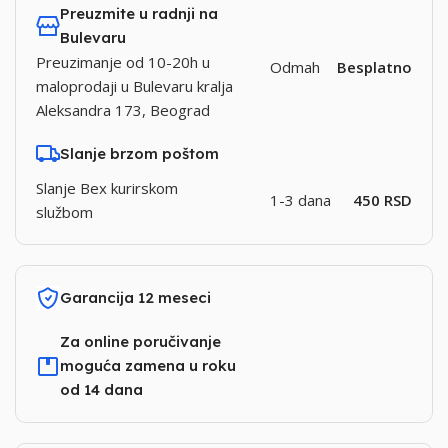
Preuzmite u radnji na
Bulevaru
Preuzimanje od 10-20h u
Odmah
Besplatno
maloprodaji u Bulevaru kralja
Aleksandra 173, Beograd
Slanje brzom poštom
Slanje Bex kurirskom
1-3 dana
450 RSD
službom
Garancija 12 meseci
Za online poručivanje
moguća zamena u roku
od 14 dana