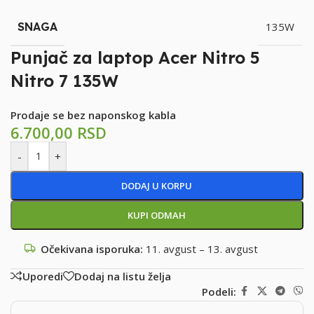
SNAGA
135W
Punjač za laptop Acer Nitro 5
Nitro 7 135W
Prodaje se bez naponskog kabla
6.700,00
RSD
-
+
DODAJ U KORPU
KUPI ODMAH
Očekivana isporuka:
11. avgust – 13. avgust
Uporedi
Dodaj na listu želja
Podeli: