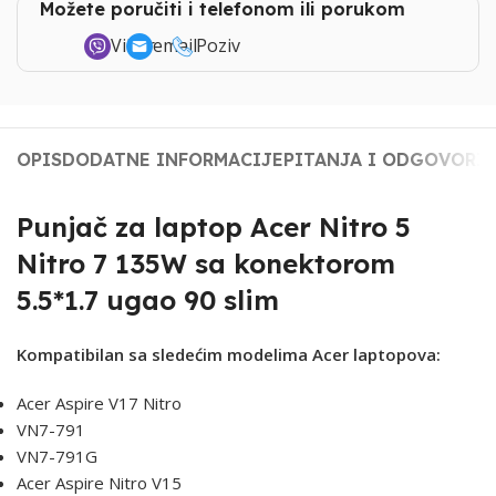
Možete poručiti i telefonom ili porukom
Viber
email
Poziv
OPIS
DODATNE INFORMACIJE
PITANJA I ODGOVORI
Punjač za laptop Acer Nitro 5
Nitro 7 135W sa konektorom
5.5*1.7 ugao 90 slim
Kompatibilan sa sledećim modelima Acer laptopova:
Acer Aspire V17 Nitro
VN7-791
VN7-791G
Acer Aspire Nitro V15