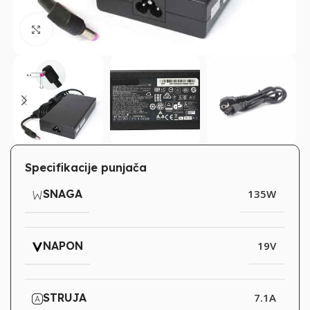
Klikni za uvećanje
Specifikacije punjača
SNAGA
135W
NAPON
19V
STRUJA
7.1A