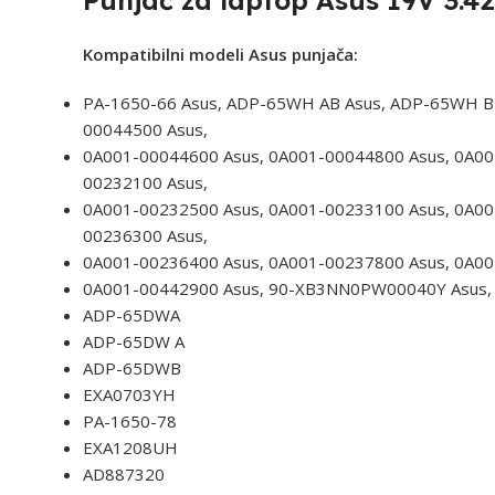
Punjač za laptop Asus 19V 3.42
Kompatibilni modeli Asus punjača:
PA-1650-66 Asus, ADP-65WH AB Asus, ADP-65WH BB
00044500 Asus,
0A001-00044600 Asus, 0A001-00044800 Asus, 0A00
00232100 Asus,
0A001-00232500 Asus, 0A001-00233100 Asus, 0A00
00236300 Asus,
0A001-00236400 Asus, 0A001-00237800 Asus, 0A00
0A001-00442900 Asus, 90-XB3NN0PW00040Y Asus, 
ADP-65DWA
ADP-65DW A
ADP-65DWB
EXA0703YH
PA-1650-78
EXA1208UH
AD887320