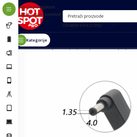
Skip to navigation
Skip to main content
ODABERI KATEGORIJU
Kategorije
Почетна
/
Punjači za laptop
/
Punjači za Asus laptopove