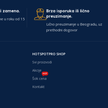
li zamena.
Brza isporuka ili lično
preuzimanje.
ne u roku od 15
Lično preuzimanje u Beogradu, uz
prethodni dogovor
HOTSPOTPRO SHOP
Svi proizvodi
Akcije
HOT
Šok cena
Kontakt