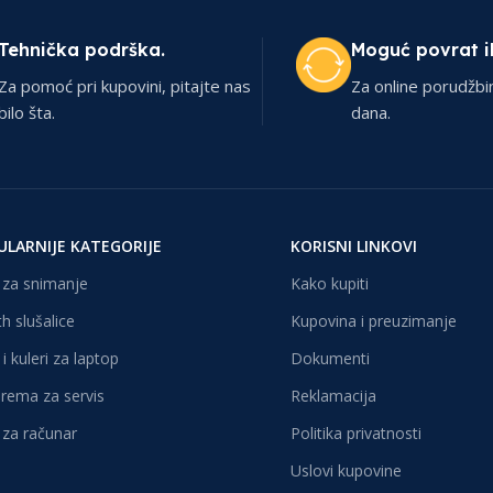
Tehnička podrška.
Moguć povrat i
Za pomoć pri kupovini, pitajte nas
Za online porudžbi
bilo šta.
dana.
ULARNIJE KATEGORIJE
KORISNI LINKOVI
za snimanje
Kako kupiti
h slušalice
Kupovina i preuzimanje
i kuleri za laptop
Dokumenti
oprema za servis
Reklamacija
za računar
Politika privatnosti
Uslovi kupovine