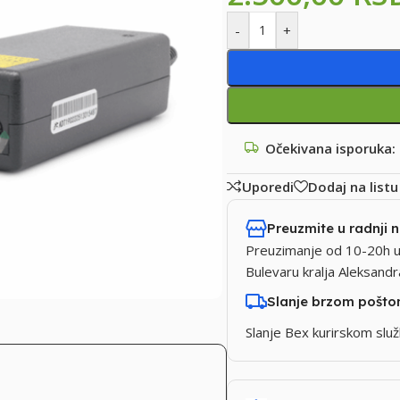
-
+
Očekivana isporuka:
Uporedi
Dodaj na listu
Preuzmite u radnji 
Preuzimanje od 10-20h u
Bulevaru kralja Aleksand
Slanje brzom pošt
Slanje Bex kurirskom sl