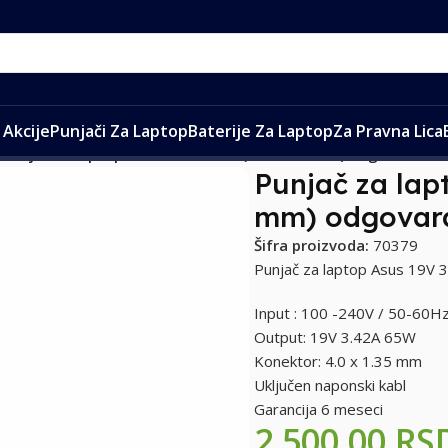
Akcije
Punjači Za Laptop
Baterije Za Laptop
Za Pravna Lica
/
Punjač za laptop Asus 19V 3.42A (4.0*1.35 mm) odgovara i za
Punjač za lap
mm) odgovara 
Šifra proizvoda:
70379
Punjač za laptop Asus 19V 3
Input : 100 -240V / 50-60H
Output: 19V 3.42A 65W
Konektor: 4.0 x 1.35 mm
Uključen naponski kabl
Garancija 6 meseci
2.500,00
RS