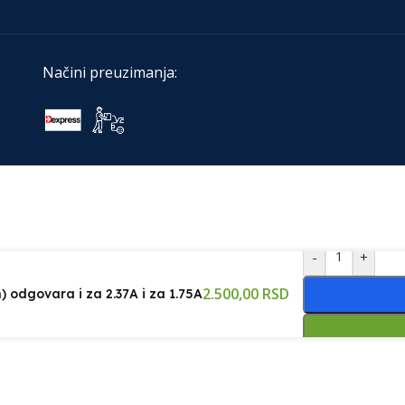
Načini preuzimanja:
-
+
2.500,00
RSD
) odgovara i za 2.37A i za 1.75A