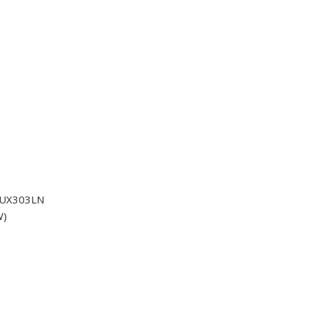
 UX303LN
W)
）