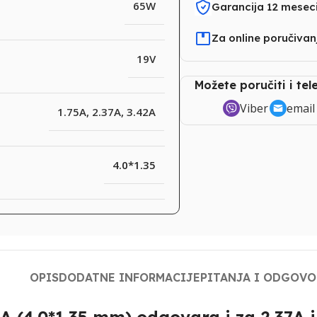
65W
Garancija 12 mesec
Za online poručiva
19V
Možete poručiti i te
Viber
email
1.75A
,
2.37A
,
3.42A
4.0*1.35
OPIS
DODATNE INFORMACIJE
PITANJA I ODGOVO