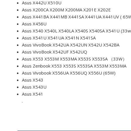
Asus X442U X510U
Asus X200CA X200M X200MA X201E X202E
Asus X441BA X441MB X441SA X441UA X441UV ( 65
Asus X456U
Asus X540 X540L X540LA X540S X540SA X541U (33w
Asus X541U X541UA X541N X541SA
Asus VivoBook X542UA X542UN X542U X542BA
Asus VivoBook X542UF X542UQ
Asus X553 X553M X553MA X553S X553SA （33W）
Asus Zenbook X553 X553S X553SA X553M X553MA
Asus Vivobook X556UA X556UQ X556U (65W)
Asus X543
Asus X543U
Asus X541
.