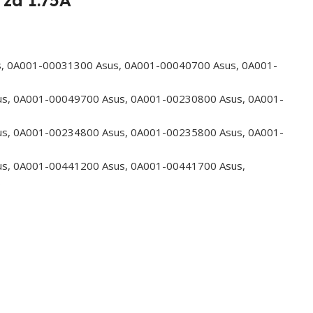
 za 1.75A
, 0A001-00031300 Asus, 0A001-00040700 Asus, 0A001-
s, 0A001-00049700 Asus, 0A001-00230800 Asus, 0A001-
s, 0A001-00234800 Asus, 0A001-00235800 Asus, 0A001-
s, 0A001-00441200 Asus, 0A001-00441700 Asus,
s