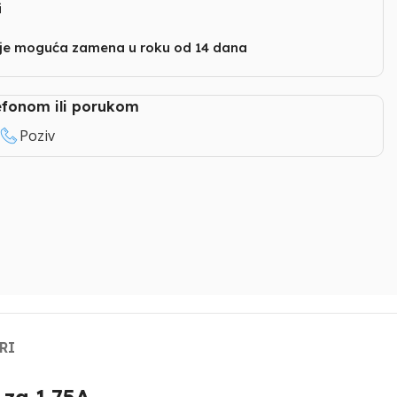
i
nje moguća zamena u roku od 14 dana
lefonom ili porukom
Poziv
RI