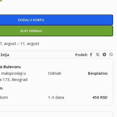
DODAJ U KORPU
KUPI ODMAH
7. avgust – 11. avgust
 želja
Podeli:
na Bulevaru
 maloprodaji u
Odmah
Besplatno
ra 173, Beograd
om
užbom
1-3 dana
450 RSD