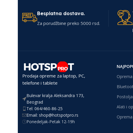
Besplatna dostava.
Za porudžbine preko 5000 rsd.
NAJPOP
Prodaja opreme za laptop, PC,
Oprema 
telefone i tablete
Bluetoot
Bulevar kralja Aleksandra 173,
Postolja 
Beograd
Alati i 
Tel: 064/460-86-25
Email: shop@hotspotpro.rs
Oprema 
Ponedeljak-Petak 12-19h