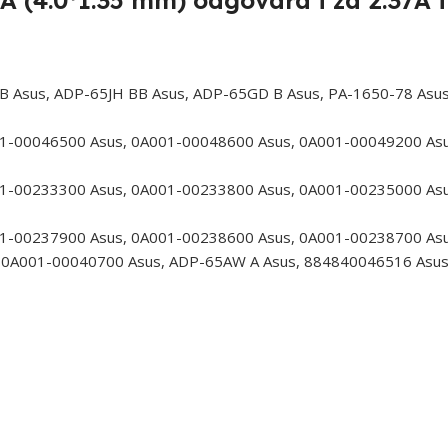
A (4.0*1.35 mm) odgovara i za 2.37A i
 Asus, ADP-65JH BB Asus, ADP-65GD B Asus, PA-1650-78 Asus
1-00046500 Asus, 0A001-00048600 Asus, 0A001-00049200 Asu
1-00233300 Asus, 0A001-00233800 Asus, 0A001-00235000 Asu
1-00237900 Asus, 0A001-00238600 Asus, 0A001-00238700 Asu
0A001-00040700 Asus, ADP-65AW A Asus, 884840046516 Asu