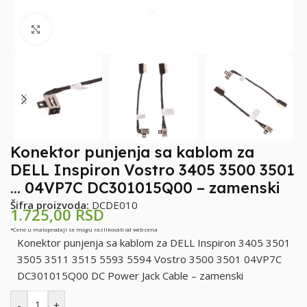
Klikni za uvećanje
Konektor punjenja sa kablom za
DELL Inspiron Vostro 3405 3500 3501
… 04VP7C DC301015Q00 – zamenski
Šifra proizvoda:
DCDE010
1.725,00
RSD
*Cene u maloprodaji se mogu razlikovati od web cena
Konektor punjenja sa kablom za DELL Inspiron 3405 3501
3505 3511 3515 5593 5594 Vostro 3500 3501 04VP7C
DC301015Q00 DC Power Jack Cable – zamenski
-
+