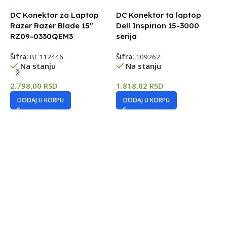
DC Konektor za Laptop
DC Konektor ta laptop
S
Razer Razer Blade 15″
Dell Inspirion 15-3000
RZ09-0330QEM3
serija
Šifra:
BC112446
Šifra:
109262
Na stanju
Na stanju
2.798,00
RSD
1.818,82
RSD
DODAJ U KORPU
DODAJ U KORPU
K
k
G
Š
1
4