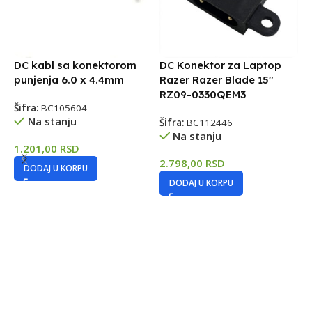
DC kabl sa konektorom
DC Konektor za Laptop
D
punjenja 6.0 x 4.4mm
Razer Razer Blade 15″
D
RZ09-0330QEM3
s
Šifra:
BC105604
Na stanju
Šifra:
BC112446
Š
Na stanju
1.201,00
RSD
2.798,00
RSD
1
DODAJ U KORPU
DODAJ U KORPU