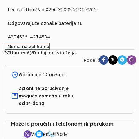
Lenovo ThinkPad X200 X200S X201 X201I
Odgovarajuće oznake baterija su
42T4536 42T4534
Nema na zalihama
Uporedi
Dodaj na listu želja
Podeli:
Garancija 12 meseci
Za online poručivanje
moguća zamena u roku
od 14 dana
Možete poručiti i telefonom ili porukom
Viber
email
Poziv