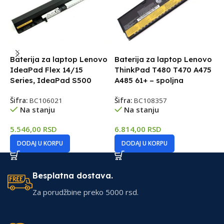
Baterija za laptop Lenovo
Baterija za laptop Lenovo
B
IdeaPad Flex 14/15
ThinkPad T480 T470 A475
I
Series, IdeaPad S500
A485 61+ – spoljna
Z
Šifra:
BC106021
Šifra:
BC108357
Š
Na stanju
Na stanju
5.546,00
RSD
6.814,00
RSD
6
DODAJ U KORPU
DODAJ U KORPU
Besplatna dostava.
Za porudžbine preko 5000 rsd.