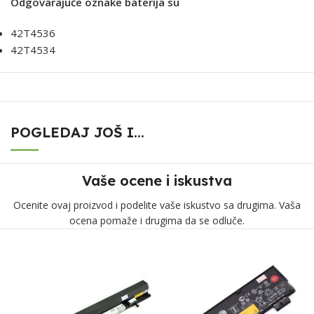
Odgovarajuće oznake baterija su
42T4536
42T4534
POGLEDAJ JOŠ I...
Vaše ocene i iskustva
Ocenite ovaj proizvod i podelite vaše iskustvo sa drugima. Vaša
ocena pomaže i drugima da se odluče.