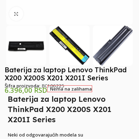
Klikni za uvećanje
Baterija za laptop Lenovo ThinkPad
X200 X200S X201 X201I Series
Šifra proizvoda:
BC106225
6.396,00
RSD
Nema na zalihama
Baterija za laptop Lenovo
ThinkPad X200 X200S X201
X201I Series
Neki od odgovarajućih modela su