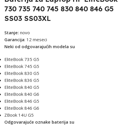
730 735 740 745 830 840 846 G5
SS03 SS03XL
Stanje:
novo
Garancija
: 12 meseci
Neki od odgovarajućih modela su
EliteBook 735 G5
EliteBook 745 G5
EliteBook 830 G5
EliteBook 836 G5
EliteBook 840 G5
EliteBook 840 G6
EliteBook 846 G5
EliteBook 846 G6
ZBook 14U G5
Odgovarajuće oznake baterija su