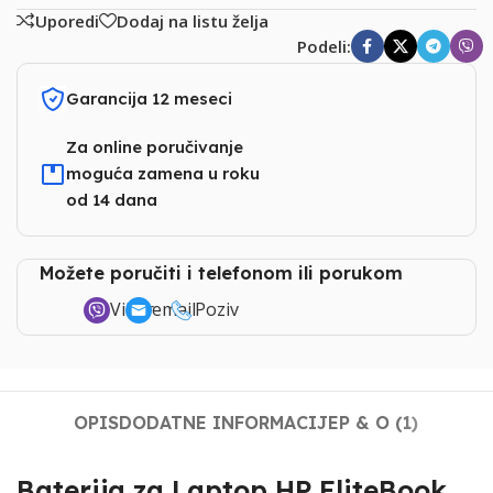
Uporedi
Dodaj na listu želja
Podeli:
Garancija 12 meseci
Za online poručivanje
moguća zamena u roku
od 14 dana
Možete poručiti i telefonom ili porukom
Viber
email
Poziv
OPIS
DODATNE INFORMACIJE
P & O (1)
Baterija za Laptop HP EliteBook