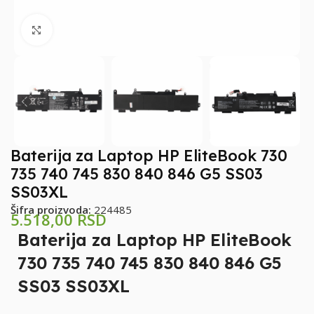
Klikni za uvećanje
Baterija za Laptop HP EliteBook 730
735 740 745 830 840 846 G5 SS03
SS03XL
Šifra proizvoda:
224485
5.518,00
RSD
Baterija za Laptop HP EliteBook
730 735 740 745 830 840 846 G5
SS03 SS03XL