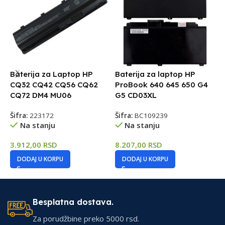
Baterija za Laptop HP
Baterija za laptop HP
B
CQ32 CQ42 CQ56 CQ62
ProBook 640 645 650 G4
E
CQ72 DM4 MU06
G5 CD03XL
Z
Šifra:
223172
Šifra:
BC109239
Š
Na stanju
Na stanju
3.912,00
RSD
8.207,00
RSD
6
DODAJ U KORPU
DODAJ U KORPU
Besplatna dostava.
Za porudžbine preko 5000 rsd.