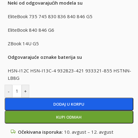
Neki od odgovarajućih modela su
EliteBook 735 745 830 836 840 846 G5
EliteBook 840 846 G6
ZBook 14U G5
Odgovarajuće oznake baterija su
HSN-I12C HSN-I13C-4 932823-421 933321-855 HSTNN-
LB8G
-
+
DODAJ U KORPU
KUPI ODMAH
Očekivana isporuka:
10. avgust – 12. avgust