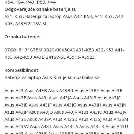
K54, K84, P43, P53, X44
Odgovarajuće oznake baterija su
A31-K53, Baterija za laptop Asus A32-K53, A41-K53, A42-
K53, A43EI241SV-SL
Oznaka baterije:
07G016H31875M 0B20-00X50AS A31-K53 A32-K53 A41-
K53 A42-K53 A43EI241SV-SL AS515-AS523
Kompatibilnost:
Baterija za laptop Asus K53 je kompatibilna sa:
Asus A43 Asus A43B Asus A43BR Asus A43BY Asus A43E
Asus A43F Asus A43J Asus A43JA Asus A43JB Asus A43JC
Asus A43JE Asus A43JF Asus A43JG Asus A43JH Asus A43JN
Asus A43JP Asus A43JQ Asus A43JR Asus A43JU Asus A43JV
Asus A43S Asus A43SA Asus A43SD Asus A43SJ Asus A43SM
Asus A43SV Asus A43T Asus A43TA Asus A43TK Asus A43U
Asus A53 Asus A53B Asus A53BR Asus A53BY Asus A53E