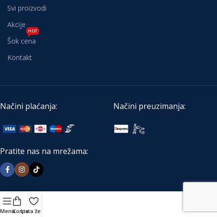
Svi proizvodi
Akcije
HOT
Šok cena
Kontakt
Načini plaćanja:
Načini preuzimanja:
Pratite nas na mrežama:
Menu
Korpa
Lista želja