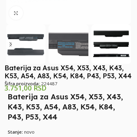
Klikni za uvećanje
Baterija za Asus X54, X53, X43, K43,
K53, A54, A83, K54, K84, P43, P53, X44
Šifra proizvoda:
224487
3.751,00
RSD
Baterija za Asus X54, X53, X43,
K43, K53, A54, A83, K54, K84,
P43, P53, X44
Stanje:
novo