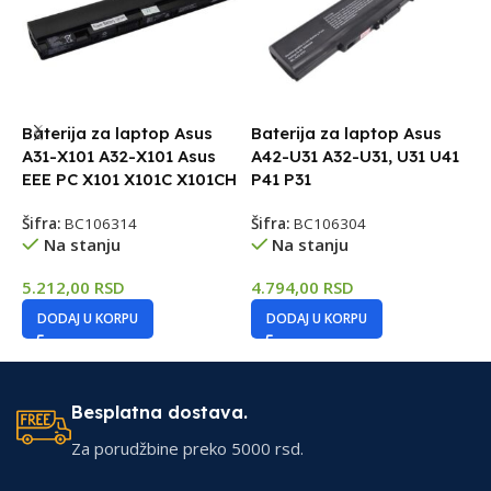
Baterija za laptop Asus
Baterija za laptop Asus
B
A31-X101 A32-X101 Asus
A42-U31 A32-U31, U31 U41
K
EEE PC X101 X101C X101CH
P41 P31
K
Šifra:
BC106314
Šifra:
BC106304
Š
Na stanju
Na stanju
5.212,00
RSD
4.794,00
RSD
7
DODAJ U KORPU
DODAJ U KORPU
Besplatna dostava.
Za porudžbine preko 5000 rsd.