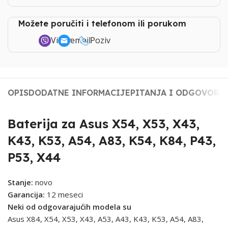
Možete poručiti i telefonom ili porukom
Viber
email
Poziv
OPIS
DODATNE INFORMACIJE
PITANJA I ODGOVORI
Baterija za Asus X54, X53, X43,
K43, K53, A54, A83, K54, K84, P43,
P53, X44
Stanje:
novo
Garancija:
12 meseci
Neki od odgovarajućih modela su
Asus X84, X54, X53, X43, A53, A43, K43, K53, A54, A83,