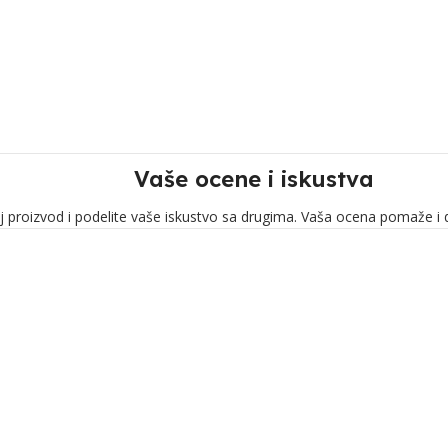
Vaše ocene i iskustva
j proizvod i podelite vaše iskustvo sa drugima. Vaša ocena pomaže i 