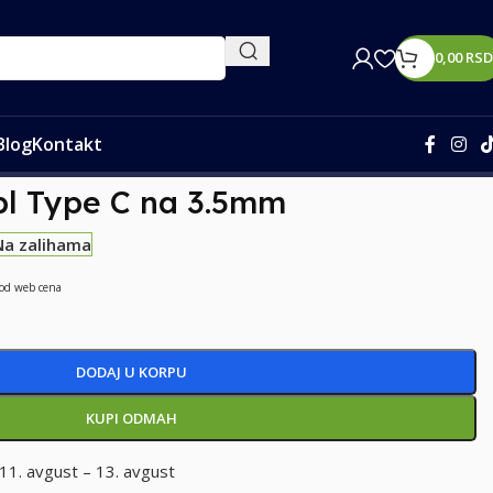
0,00
RSD
Blog
Kontakt
bl Type C na 3.5mm
Na zalihama
 od web cena
DODAJ U KORPU
KUPI ODMAH
11. avgust – 13. avgust