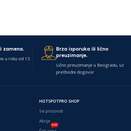
li zamena.
Brza isporuka ili lično
preuzimanje.
ne u roku od 15
Lično preuzimanje u Beogradu, uz
prethodni dogovor
HOTSPOTPRO SHOP
Svi proizvodi
Akcije
HOT
Šok cena