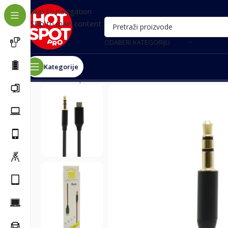
Skip to navigation
Skip to main content
ODABERI KATEGORIJU
Kategorije
Почетна
/
Oprema za telefone
/
Kablovi za telefon
/
Audi