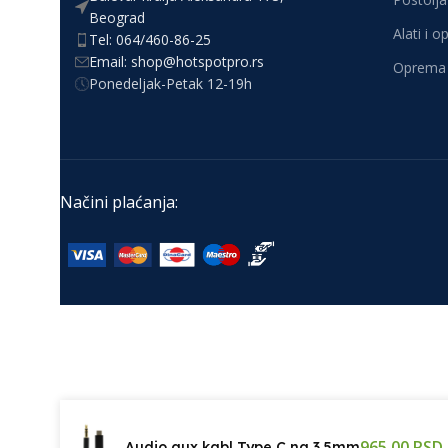
Beograd
Alati i 
Tel: 064/460-86-25
Email: shop@hotspotpro.rs
Oprema 
Ponedeljak-Petak 12-19h
Načini plaćanja:
965,00
RSD
Audio aux kabl Type C na 3.5mm