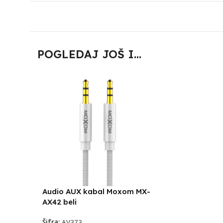
POGLEDAJ JOŠ I...
Audio AUX kabal Moxom MX-
AX42 beli
Šifra:
AV373