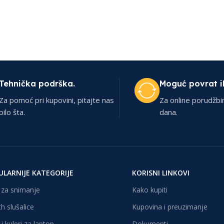
Tehnička podrška.
Moguć povrat i
Za pomoć pri kupovini, pitajte nas
Za online porudžbi
bilo šta.
dana.
ULARNIJE KATEGORIJE
KORISNI LINKOVI
za snimanje
Kako kupiti
h slušalice
Kupovina i preuzimanje
i kuleri za laptop
Dokumenti