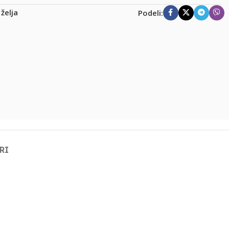
 želja
Podeli:
RI