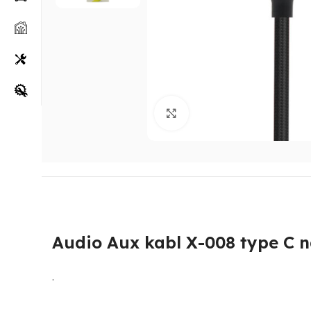
Klikni za uvećanje
Audio Aux kabl X-008 type C 
.